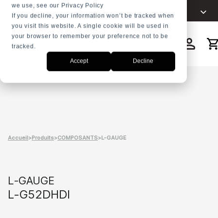
we use, see our Privacy Policy
Choisissez votre
+31 23
Français
langue
If you decline, your information won’t be tracked when
5278282
you visit this website. A single cookie will be used in
English
your browser to remember your preference not to be
Nederlands
tracked.
Recherche
Accept
Decline
Español
العربية
Русский
Português
Accueil
>
Produits
>
COMPOSANTS
>
L-GAUGE
L-GAUGE
L-G52DHDI