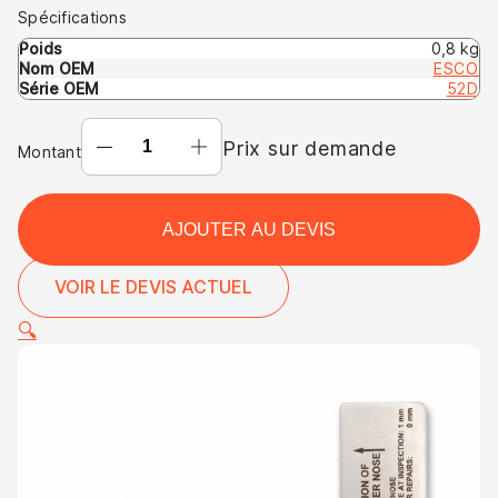
Spécifications
Poids
0,8 kg
Nom OEM
ESCO
Série OEM
52D
L-
Prix sur demande
Montant
GAUGE
L-
G52DHDI
AJOUTER AU DEVIS
(OEM
:
VOIR LE DEVIS ACTUEL
ESCO
52D
🔍
)