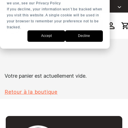
we use, see our Privacy Policy
Choisissez votre
+31 23
Français
langue
If you decline, your information won’t be tracked when
5278282
you visit this website. A single cookie will be used in
English
your browser to remember your preference not to be
Nederlands
tracked.
Recherche
Accept
Decline
Español
العربية
Русский
Português
Votre panier est actuellement vide.
Retour à la boutique