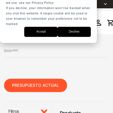
we use, see our Privacy Policy
Elija su idioma
Español
+31 23 5278282
If you decline, your information won’t be tracked when
you visit this website. A single cookie will be used in
English
your browser to remember your preference not to be
Nederlands
tracked.
Buscar
Français
en
Accept
Decline
العربية
Русский
Inicio
>
IHC
Português
PRESUPUESTO ACTUAL
Filtros