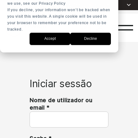
we use, see our Privacy Policy
Escolha a sua língua
Português
+31 23 5278282
If you decline, your information won’t be tracked when
you visit this website. A single cookie will be used in
English
your browser to remember your preference not to be
Nederlands
tracked.
Pesquisar
Español
Accept
Decline
Français
العربية
Русский
Iniciar sessão
Nome de utilizador ou
Obrigatório
email
*