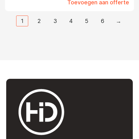
Toevoegen aan offerte
1
2
3
4
5
6
→