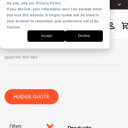
we use, see our Privacy Policy
Kies je taal
Nederlands
+31 23 5278282
If you decline, your information won’t be tracked when
you visit this website. A single cookie will be used in
English
your browser to remember your preference not to be
Español
tracked.
Zoek
Français
op
Accept
Decline
العربية
Русский
Home
>
Min 1550 Mpa
Português
HUIDIGE QUOTE
Filters