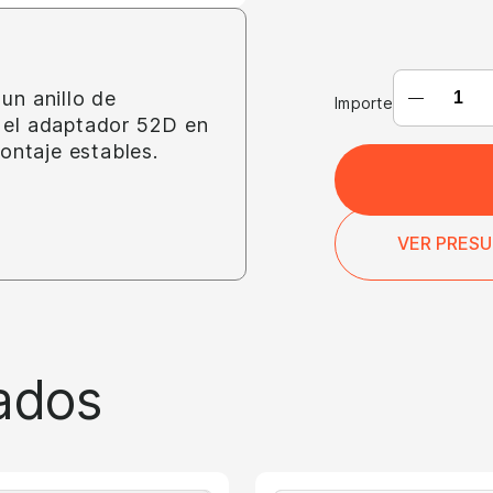
ADAPTAD
un anillo de
Importe
DE
 el adaptador 52D en
ANILLO
ontaje estables.
HEMBRA
52D
WN841D
(OEM:
VER PRES
ESCO
52D
WN841D)
ados