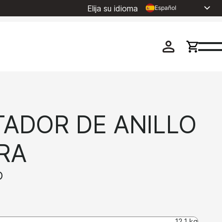
Elija su idioma
Español
English
Nederlands
Français
العربية
Русский
Português
ADOR DE ANILLO
RA
D
12,1 kg