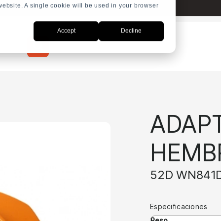
 website. A single cookie will be used in your browser
Accept
Decline
ADAPT
HEMB
52D WN841
Especificaciones
Peso