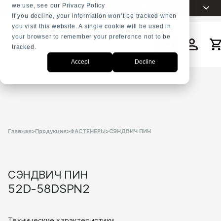
we use, see our Privacy Policy
Выберите язык
Русский
+31 23 5278282
If you decline, your information won’t be tracked when
you visit this website. A single cookie will be used in
English
your browser to remember your preference not to be
Nederlands
tracked.
Поиск
Español
Accept
Decline
Français
العربية
Português
Главная
>
Продукция
>
ФАСТЕНЕРЫ
>
СЭНДВИЧ ПИН
СЭНДВИЧ ПИН
52D-58DSPN2
Технические характеристики