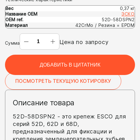
Вес
0,37 кг
Название OEM
ЭСКО
OEM ref.
52D-58DSPN2
Материал
42CrMo / Резина = EPDM
СЭНДВИЧ-
Цена по запросу
Сумма
ШТЫРЬ
52D-
58DSPN2
ДОБАВИТЬ В ЦИТАТНИК
(OEM:
ESCO
ПОСМОТРЕТЬ ТЕКУЩУЮ КОТИРОВКУ
52D-
58DSPN2)
Описание товара
52D-58DSPN2 - это крепеж ESCO для
серий 52D, 62D и 68D,
предназначенный для фиксации и
крепления землечерпательных зубьев