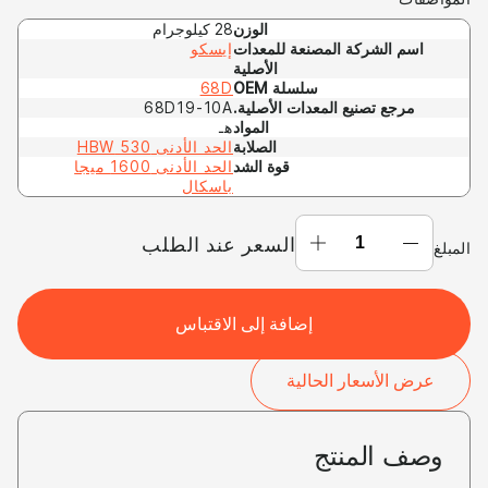
الوزن
28 كيلوجرام
اسم الشركة المصنعة للمعدات
إيسكو
الأصلية
ص
سلسلة OEM
68D
مرجع تصنيع المعدات الأصلية.
68D19-10A
المواد
هـ
الصلابة
الحد الأدنى 530 HBW
ل
قوة الشد
الحد الأدنى 1600 ميجا
باسكال
نقطة
السعر عند الطلب
المبلغ
الالتقاط
68d19-
10ahdi
إضافة إلى الاقتباس
(OEM:
ESCO
عرض الأسعار الحالية
68d
68d19-
10A)
وصف المنتج