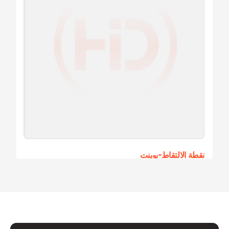
نقطة الالتقاط-بوينت
68D19-10SHDI
إضافة إلى الاقتباس