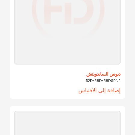
ل.
دبوس الساندويتش
52D-58D-58DSPN2
إضافة إلى الاقتباس
ى
ف