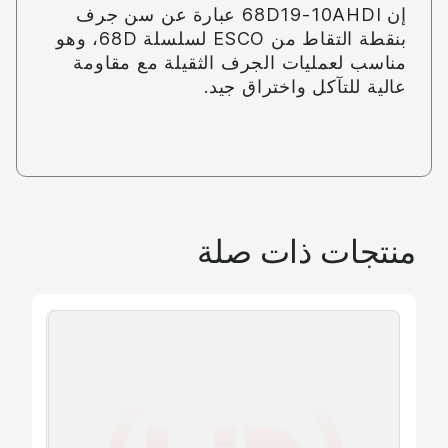
إن 68D19-10AHDI عبارة عن سن جرف
روني
بنقطة التقاط من ESCO لسلسلة 68D، وهو
مناسب لعمليات الجرف الثقيلة مع مقاومة
عالية للتآكل واختراق جيد.
روني
منتجات ذات صلة