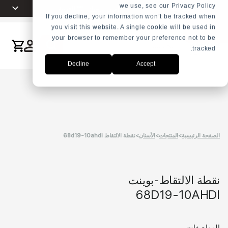
we use, see our Privacy Policy
اختر لغتك
العربية
+31 23 5278282
If you decline, your information won’t be tracked when
you visit this website. A single cookie will be used in
English
your browser to remember your preference not to be
ذج
Nederlands
tracked.
بحث
ض
Español
Decline
Accept
Français
سعار
Русский
Português
الصفحة الرئيسية
>
المنتجات
>
الأسنان
>
نقطة الالتقاط 68d19-10ahdi
نقطة الالتقاط-بوينت
68D19-10AHDI
المواصفات