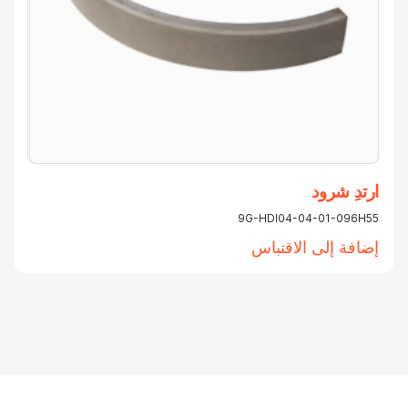
ل.
ارتدِ شرود
9G-HDI04-04-01-096H55
إضافة إلى الاقتباس
ى
ف