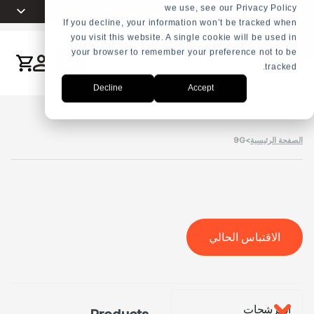
we use, see our Privacy Policy
اختر لغتك
العربية
+31 23 5278282
If you decline, your information won’t be tracked when
you visit this website. A single cookie will be used in
English
your browser to remember your preference not to be
ذج
Nederlands
tracked.
بحث
ض
Español
Decline
Accept
Français
سعار
Русский
الصفحة الرئيسية
>
9G
Português
الاقتباس الحالي
المرشحات