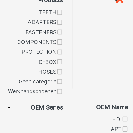
Products
TEETH
ADAPTERS
ص
FASTENERS
COMPONENTS
ل
PROTECTION
D-BOX
HOSES
Geen categorie
Werkhandschoenen
OEM Name
OEM Series
HDI
APT