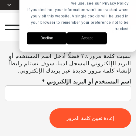
we use, see our Privacy Policy
اختر لغتك
العربية
+31 23 5278282
If you decline, your information won’t be tracked when
you visit this website. A single cookie will be used in
English
your browser to remember your preference not to be
ذج
Nederlands
tracked.
بحث
ض
Español
Decline
Accept
Français
سعار
نسيت كلمة مرورك؟ فضلًا أدخل اسم المستخدم أو
Русский
البريد الإلكتروني المسجل لدينا. سوف تستلم رابطاً
Português
لإنشاء كلمة مرور جديدة عبر بريدك الإلكتروني.
مطلوبة
اسم المستخدم أو البريد الإلكتروني
*
إعادة تعيين كلمة المرور